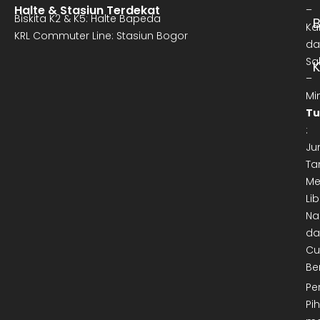
Halte & Stasiun Terdekat
–
Biskita K2 & K5: Halte Bapeda
B
Ka
KRL Commuter Line: Stasiun Bogor
da
Sa
–
Mi
Tu
:
Ju
Ta
Me
Lib
Na
da
Cu
Be
Pe
Pi