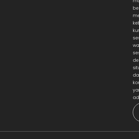
ma
be
me
ke
ku
se
wa
se
de
sit
da
ko
ya
ad