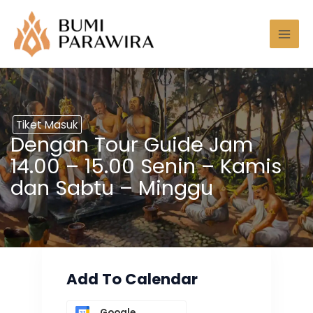
Lewati
Mai
ke
Men
konten
Tiket Masuk
Dengan Tour Guide Jam
14.00 – 15.00 Senin – Kamis
dan Sabtu – Minggu
Add To Calendar
Google