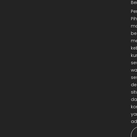
Be
Pe
Pi
ma
be
me
ke
ku
se
wa
se
de
sit
da
ko
ya
ad