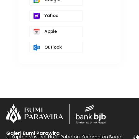
Yahoo
Apple
Outlook
Galeri Bumi Parawira
J
Jl. Kapten Muslihat No.21, Pabaton, Kecamatan Bogor