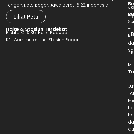
Be
Tengah, Kota Bogor, Jawa Barat 16122, Indonesia
Ja
Bu
T
Lihat Peta
Se
Halte & Stasiun Terdekat
–
Biskita K2 & K5: Halte Bapeda
B
Ka
KRL Commuter Line: Stasiun Bogor
da
Sa
–
Mi
Tu
:
Ju
Ta
Me
Lib
Na
da
Cu