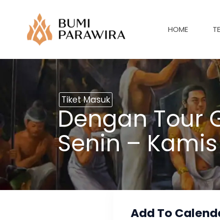
Lewati
ke
HOME
T
konten
Tiket Masuk
Dengan Tour G
Senin – Kamis
Add To Calend