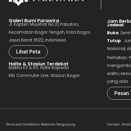
Galeri Bumi Parawira
Jam Berk
Jl. Kapten Muslihat No.21, Pabaton,
Jadwal:
Kecamatan Bogor Tengah, Kota Bogor,
Buka
: Sen
Jawa Barat 16122, Indonesia
Tutup
: Ju
Nasional, 
Lihat Peta
Perhatian:
Halte & Stasiun Terdekat
mengambil 
Biskita K2 & K5: Halte Bapeda
waktu sesu
KRL Commuter Line: Stasiun Bogor
yang ada.
Pesan 
Terms and Conditions |
Pedoman Pengunjung
Connect :
Email