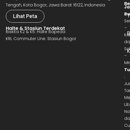
Be
Tengah, Kota Bogor, Jawa Barat 16122, Indonesia
Ja
Bu
T
Lihat Peta
Se
Halte & Stasiun Terdekat
–
Biskita K2 & K5: Halte Bapeda
B
Ka
KRL Commuter Line: Stasiun Bogor
da
Sa
–
Mi
Tu
:
Ju
Ta
Me
Lib
Na
da
Cu