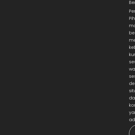
Be
Pe
Pi
ma
be
me
ke
ku
se
wa
se
de
sit
da
ko
ya
ad