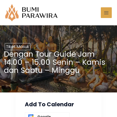
Lewati
Mai
ke
Men
konten
Tiket Masuk
Dengan Tour Guide Jam
14.00 – 15.00 Senin – Kamis
dan Sabtu – Minggu
Add To Calendar
Google