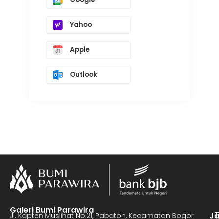
Yahoo
Apple
Outlook
Galeri Bumi Parawira
J
Jl. Kapten Muslihat No.21, Pabaton, Kecamatan Bogor