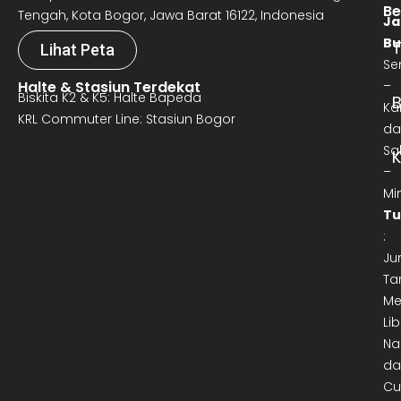
Be
Tengah, Kota Bogor, Jawa Barat 16122, Indonesia
Ja
Bu
T
Lihat Peta
Se
Halte & Stasiun Terdekat
–
Biskita K2 & K5: Halte Bapeda
B
Ka
KRL Commuter Line: Stasiun Bogor
da
Sa
–
Mi
Tu
:
Ju
Ta
Me
Lib
Na
da
Cu