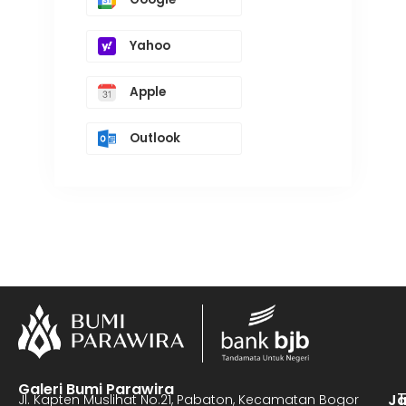
Yahoo
Apple
Outlook
Galeri Bumi Parawira
J
Jl. Kapten Muslihat No.21, Pabaton, Kecamatan Bogor