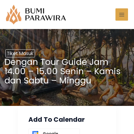
Lewati
Mai
ke
Men
konten
Tiket Masuk
Dengan Tour Guide Jam
14.00 – 15.00 Senin – Kamis
dan Sabtu – Minggu
Add To Calendar
Google