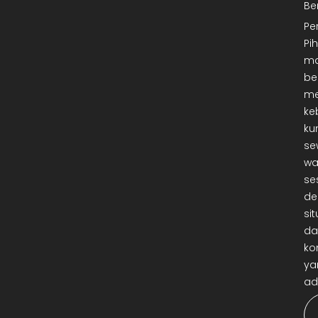
Be
Pe
Pi
ma
be
me
ke
ku
se
wa
se
de
sit
da
ko
ya
ad