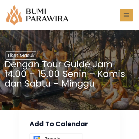
Lewati
Mai
ke
Men
konten
Tiket Masuk
Dengan Tour Guide Jam
14.00 – 15.00 Senin – Kamis
dan Sabtu – Minggu
Add To Calendar
Google