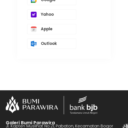
Yahoo
Apple
Outlook
Galeri Bumi Parawira
J
Jl. Kapten Muslihat No.21, Pabaton, Kecamatan Bogor