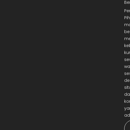
Be
Pe
Pi
ma
be
me
ke
ku
se
wa
se
de
sit
da
ko
ya
ad