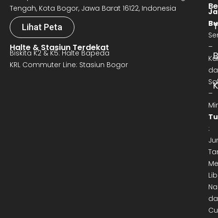
Be
Tengah, Kota Bogor, Jawa Barat 16122, Indonesia
Ja
Bu
T
Lihat Peta
Se
Halte & Stasiun Terdekat
–
Biskita K2 & K5: Halte Bapeda
B
Ka
KRL Commuter Line: Stasiun Bogor
da
Sa
–
Mi
Tu
:
Ju
Ta
Me
Lib
Na
da
Cu