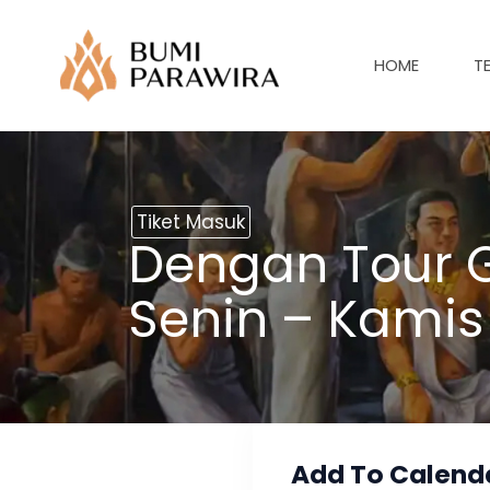
Lewati
ke
HOME
T
konten
Tiket Masuk
Dengan Tour G
Senin – Kamis
Add To Calend