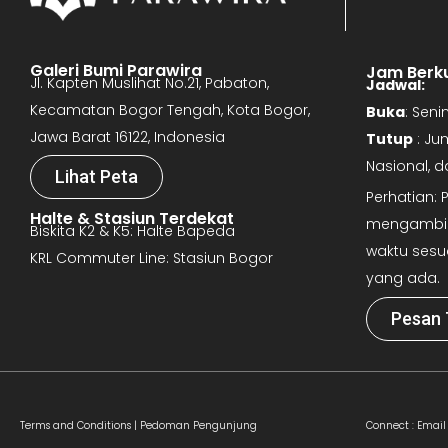
Galeri Bumi Parawira
Jam Berk
Jl. Kapten Muslihat No.21, Pabaton,
Jadwal:
Kecamatan Bogor Tengah, Kota Bogor,
Buka
: Sen
Jawa Barat 16122, Indonesia
Tutup
: Ju
Nasional, 
Lihat Peta
Perhatian:
Halte & Stasiun Terdekat
mengambil 
Biskita K2 & K5: Halte Bapeda
waktu sesu
KRL Commuter Line: Stasiun Bogor
yang ada.
Pesan 
Terms and Conditions |
Pedoman Pengunjung
Connect :
Email