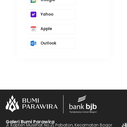
Yahoo
Apple
Outlook
Galeri Bumi Parawira
J
Jl. Kapten Muslihat No.21, Pabaton, Kecamatan Bogor