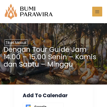
Lewati
Mai
ke
Men
konten
Tiket Masuk
Dengan Tour Guide Jam
14.00 – 15.00 Senin – Kamis
dan Sabtu – Minggu
Add To Calendar
Google