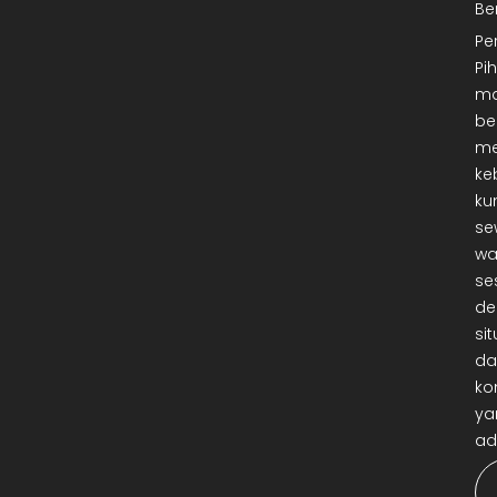
Be
Pe
Pi
ma
be
me
ke
ku
se
wa
se
de
sit
da
ko
ya
ad