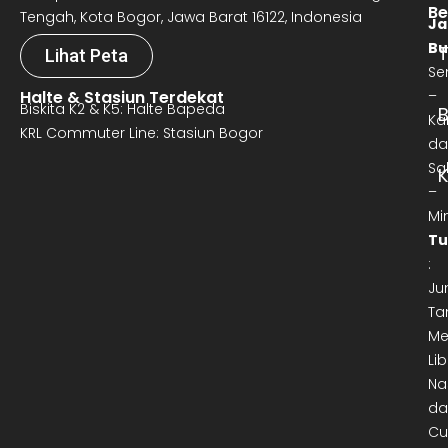
Be
Tengah, Kota Bogor, Jawa Barat 16122, Indonesia
Ja
Bu
T
Lihat Peta
Se
Halte & Stasiun Terdekat
–
Biskita K2 & K5: Halte Bapeda
B
Ka
KRL Commuter Line: Stasiun Bogor
da
Sa
–
Mi
Tu
:
Ju
Ta
Me
Lib
Na
da
Cu