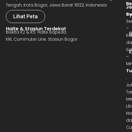
Be
Tengah, Kota Bogor, Jawa Barat 16122, Indonesia
Ja
Bu
T
Lihat Peta
Se
Halte & Stasiun Terdekat
–
Biskita K2 & K5: Halte Bapeda
B
Ka
KRL Commuter Line: Stasiun Bogor
da
Sa
–
Mi
Tu
:
Ju
Ta
Me
Lib
Na
da
Cu