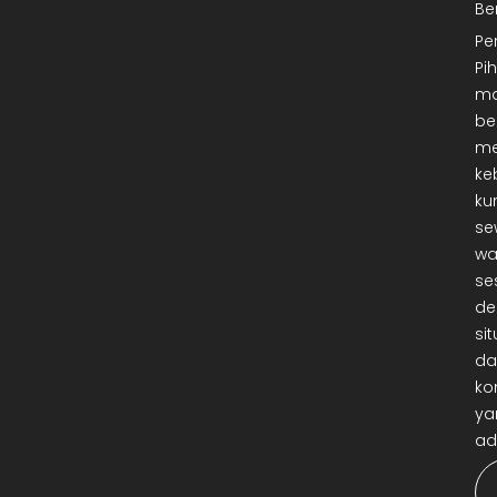
Be
Pe
Pi
ma
be
me
ke
ku
se
wa
se
de
sit
da
ko
ya
ad