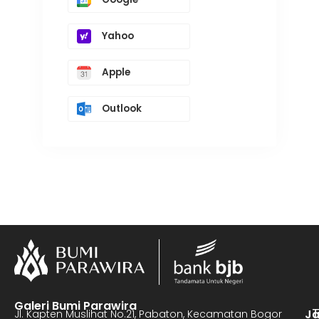
Yahoo
Apple
Outlook
Galeri Bumi Parawira
J
Jl. Kapten Muslihat No.21, Pabaton, Kecamatan Bogor