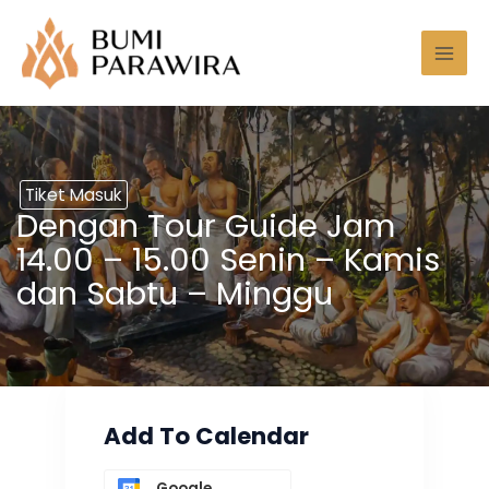
Lewati
Mai
ke
Men
konten
Tiket Masuk
Dengan Tour Guide Jam
14.00 – 15.00 Senin – Kamis
dan Sabtu – Minggu
Add To Calendar
Google