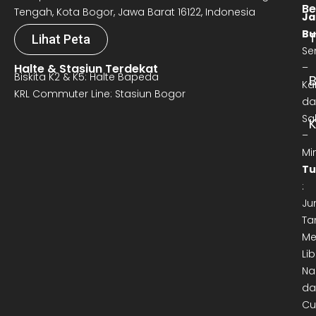
Be
Tengah, Kota Bogor, Jawa Barat 16122, Indonesia
Ja
Bu
T
Lihat Peta
Se
Halte & Stasiun Terdekat
–
Biskita K2 & K5: Halte Bapeda
B
Ka
KRL Commuter Line: Stasiun Bogor
da
Sa
–
Mi
Tu
:
Ju
Ta
Me
Lib
Na
da
Cu