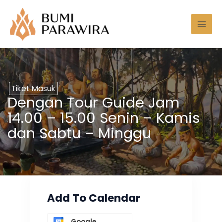
Lewati
Mai
ke
Men
konten
Tiket Masuk
Dengan Tour Guide Jam
14.00 – 15.00 Senin – Kamis
dan Sabtu – Minggu
Add To Calendar
Google