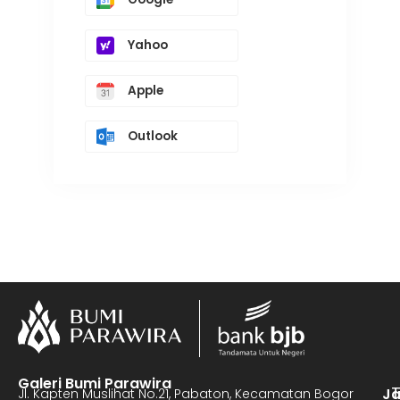
Yahoo
Apple
Outlook
Galeri Bumi Parawira
J
Jl. Kapten Muslihat No.21, Pabaton, Kecamatan Bogor