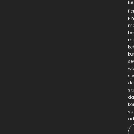
Be
Pe
Pi
ma
be
me
ke
ku
se
wa
se
de
sit
da
ko
ya
ad