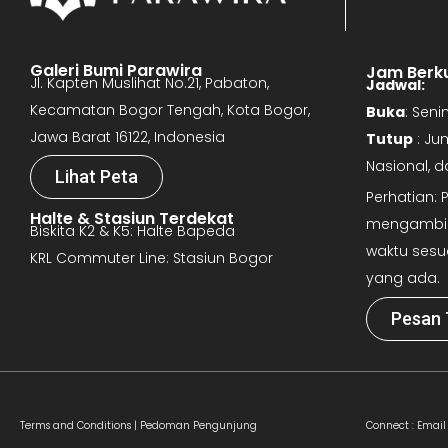
Galeri Bumi Parawira
Jam Berk
Jl. Kapten Muslihat No.21, Pabaton,
Jadwal:
Kecamatan Bogor Tengah, Kota Bogor,
Buka
: Sen
Jawa Barat 16122, Indonesia
Tutup
: Ju
Nasional, 
Lihat Peta
Perhatian:
Halte & Stasiun Terdekat
mengambil 
Biskita K2 & K5: Halte Bapeda
waktu sesu
KRL Commuter Line: Stasiun Bogor
yang ada.
Pesan 
Terms and Conditions |
Pedoman Pengunjung
Connect :
Email