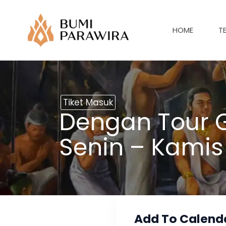
Lewati
ke
HOME
T
konten
Tiket Masuk
Dengan Tour G
Senin – Kamis
Add To Calend