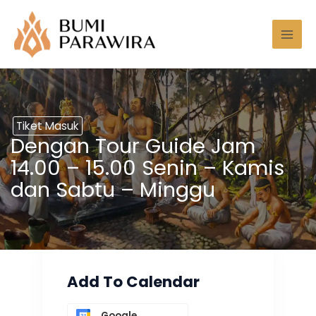
Lewati
Mai
ke
Men
konten
Tiket Masuk
Dengan Tour Guide Jam
14.00 – 15.00 Senin – Kamis
dan Sabtu – Minggu
Add To Calendar
Google