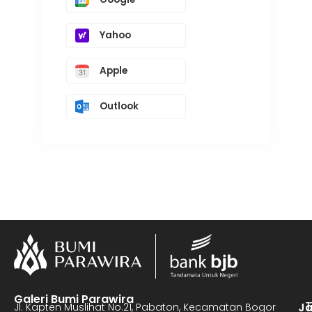
Yahoo
Apple
Outlook
Galeri Bumi Parawira
J
Jl. Kapten Muslihat No.21, Pabaton, Kecamatan Bogor