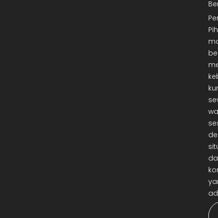
Be
Pe
Pi
ma
be
me
ke
ku
se
wa
se
de
sit
da
ko
ya
ad