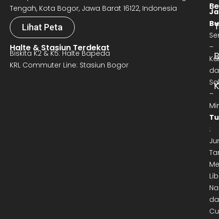
Be
Tengah, Kota Bogor, Jawa Barat 16122, Indonesia
Ja
Bu
T
Lihat Peta
Se
Halte & Stasiun Terdekat
–
Biskita K2 & K5: Halte Bapeda
B
Ka
KRL Commuter Line: Stasiun Bogor
da
Sa
–
Mi
Tu
:
Ju
Ta
Me
Lib
Na
da
Cu