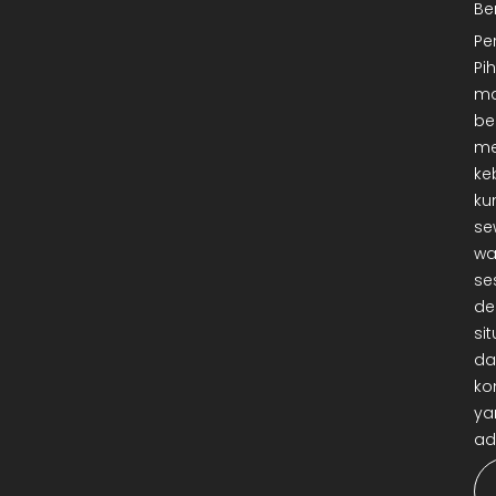
Be
Pe
Pi
ma
be
me
ke
ku
se
wa
se
de
sit
da
ko
ya
ad