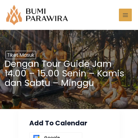
Lewati
Mai
ke
Men
konten
Tiket Masuk
Dengan Tour Guide Jam
14.00 – 15.00 Senin – Kamis
dan Sabtu – Minggu
Add To Calendar
Google