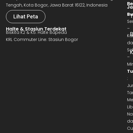
Be
Tengah, Kota Bogor, Jawa Barat 16122, Indonesia
Ja
Bu
T
Lihat Peta
Se
Halte & Stasiun Terdekat
–
Biskita K2 & K5: Halte Bapeda
B
Ka
KRL Commuter Line: Stasiun Bogor
da
Sa
–
Mi
Tu
:
Ju
Ta
Me
Lib
Na
da
Cu