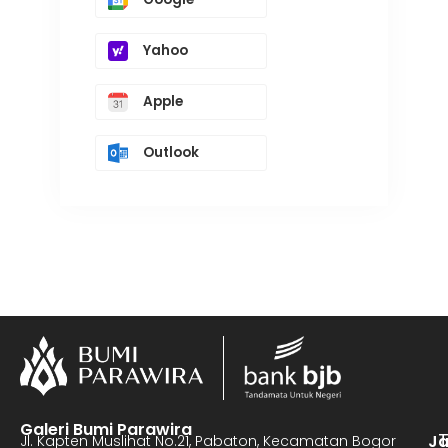
Yahoo
Apple
Outlook
Galeri Bumi Parawira
J
Jl. Kapten Muslihat No.21, Pabaton, Kecamatan Bogor