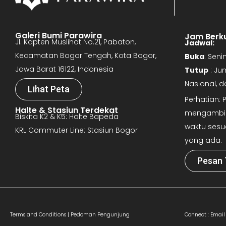
Galeri Bumi Parawira
Jam Berk
Jl. Kapten Muslihat No.21, Pabaton,
Jadwal:
Kecamatan Bogor Tengah, Kota Bogor,
Buka
: Sen
Jawa Barat 16122, Indonesia
Tutup
: Ju
Nasional, 
Lihat Peta
Perhatian:
Halte & Stasiun Terdekat
mengambil 
Biskita K2 & K5: Halte Bapeda
waktu sesu
KRL Commuter Line: Stasiun Bogor
yang ada.
Pesan 
Terms and Conditions |
Pedoman Pengunjung
Connect :
Email