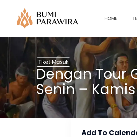
Lewati
ke
HOME
T
konten
Tiket Masuk
Dengan Tour G
Senin – Kamis
Add To Calend