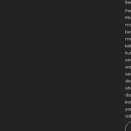
Be
Pe
Pi
ma
be
me
ke
ku
se
wa
se
de
sit
da
ko
ya
ad