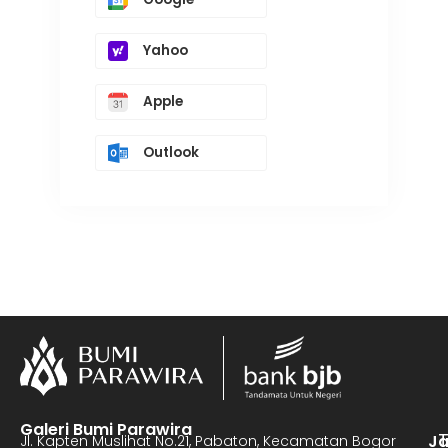
Yahoo
Apple
Outlook
Galeri Bumi Parawira
J
Jl. Kapten Muslihat No.21, Pabaton, Kecamatan Bogor