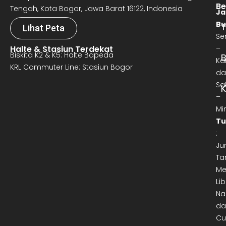
Be
Tengah, Kota Bogor, Jawa Barat 16122, Indonesia
Ja
Bu
T
Lihat Peta
Se
Halte & Stasiun Terdekat
–
Biskita K2 & K5: Halte Bapeda
B
Ka
KRL Commuter Line: Stasiun Bogor
da
Sa
–
Mi
Tu
:
Ju
Ta
Me
Lib
Na
da
Cu