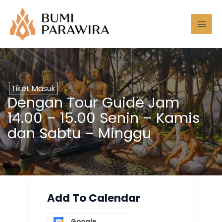
Lewati
Mai
ke
Men
konten
Tiket Masuk
Dengan Tour Guide Jam
14.00 – 15.00 Senin – Kamis
dan Sabtu – Minggu
Add To Calendar
Google