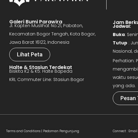
Galeri Bumi Parawira
Jam Berk
Jl. Kapten Muslihat No.21, Pabaton,
Jadwal:
Kecamatan Bogor Tengah, Kota Bogor,
Buka
: Sen
Jawa Barat 16122, Indonesia
Tutup
: Ju
Nasional, 
Lihat Peta
Perhatian:
Halte & Stasiun Terdekat
mengambil 
Biskita K2 & K5: Halte Bapeda
waktu sesu
KRL Commuter Line: Stasiun Bogor
yang ada.
Pesan 
Terms and Conditions |
Pedoman Pengunjung
Connect :
Email