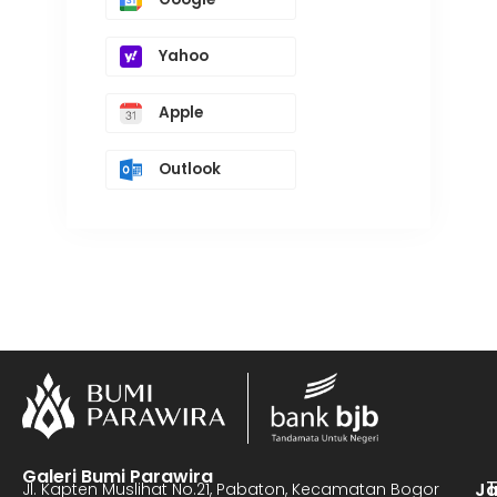
Yahoo
Apple
Outlook
Galeri Bumi Parawira
J
Jl. Kapten Muslihat No.21, Pabaton, Kecamatan Bogor