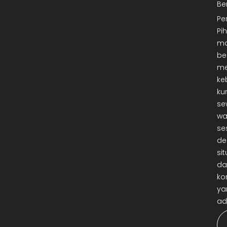
Be
Pe
Pi
ma
be
me
ke
ku
se
wa
se
de
sit
da
ko
ya
ad