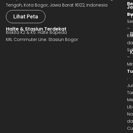
Be
Tengah, Kota Bogor, Jawa Barat 16122, Indonesia
Ja
Bu
T
Lihat Peta
Se
Halte & Stasiun Terdekat
–
Biskita K2 & K5: Halte Bapeda
B
Ka
KRL Commuter Line: Stasiun Bogor
da
Sa
–
Mi
Tu
:
Ju
Ta
Me
Lib
Na
da
Cu