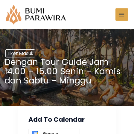
Lewati
Mai
ke
Men
konten
Tiket Masuk
Dengan Tour Guide Jam
14.00 – 15.00 Senin – Kamis
dan Sabtu – Minggu
Add To Calendar
Google