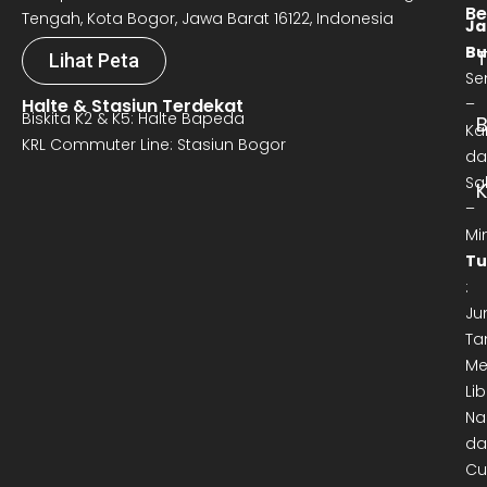
Be
Tengah, Kota Bogor, Jawa Barat 16122, Indonesia
Ja
Bu
T
Lihat Peta
Se
Halte & Stasiun Terdekat
–
Biskita K2 & K5: Halte Bapeda
B
Ka
KRL Commuter Line: Stasiun Bogor
da
Sa
–
Mi
Tu
:
Ju
Ta
Me
Lib
Na
da
Cu