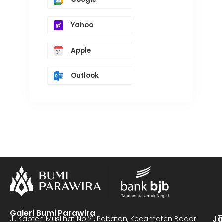
Yahoo
Apple
Outlook
Galeri Bumi Parawira
J
Jl. Kapten Muslihat No.21, Pabaton, Kecamatan Bogor