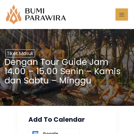
Lewati
Mai
ke
Men
konten
Tiket Masuk
Dengan Tour Guide Jam
14.00 – 15.00 Senin – Kamis
dan Sabtu – Minggu
Add To Calendar
Google