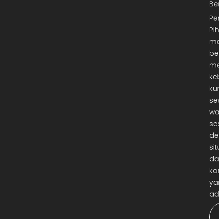
Be
Pe
Pi
ma
be
me
ke
ku
se
wa
se
de
sit
da
ko
ya
ad