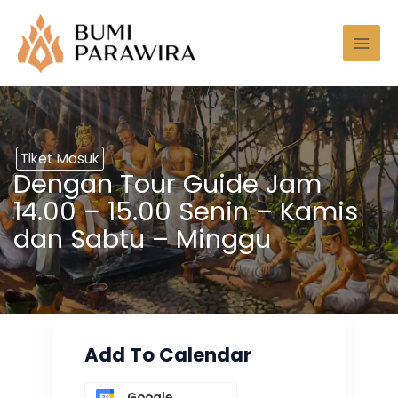
Lewati
Mai
ke
Men
konten
Tiket Masuk
Dengan Tour Guide Jam
14.00 – 15.00 Senin – Kamis
dan Sabtu – Minggu
Add To Calendar
Google