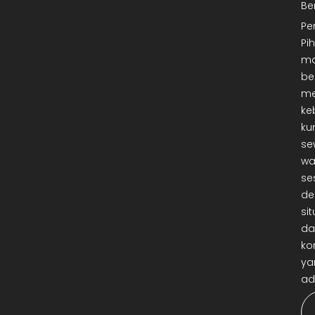
Be
Pe
Pi
ma
be
me
ke
ku
se
wa
se
de
sit
da
ko
ya
ad