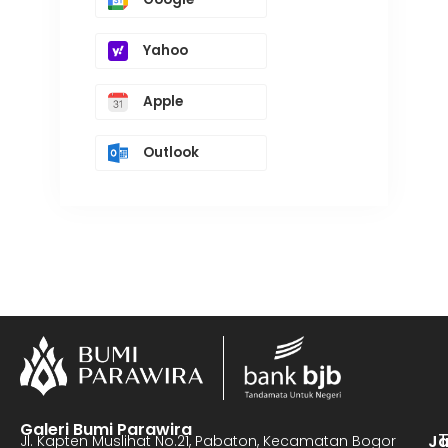
Yahoo
Apple
Outlook
Galeri Bumi Parawira
J
Jl. Kapten Muslihat No.21, Pabaton, Kecamatan Bogor