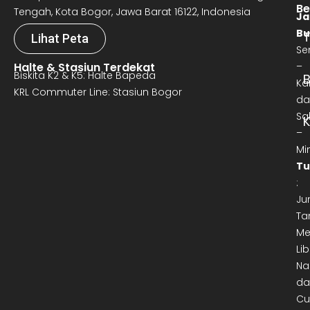
Be
Tengah, Kota Bogor, Jawa Barat 16122, Indonesia
Ja
Bu
T
Lihat Peta
Se
Halte & Stasiun Terdekat
–
Biskita K2 & K5: Halte Bapeda
B
Ka
KRL Commuter Line: Stasiun Bogor
da
Sa
–
Mi
Tu
:
Ju
Ta
Me
Lib
Na
da
Cu