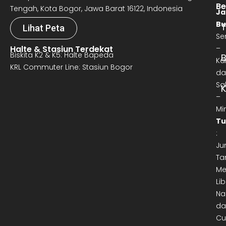
Be
Tengah, Kota Bogor, Jawa Barat 16122, Indonesia
Ja
Bu
T
Lihat Peta
Se
Halte & Stasiun Terdekat
–
Biskita K2 & K5: Halte Bapeda
B
Ka
KRL Commuter Line: Stasiun Bogor
da
Sa
–
Mi
Tu
:
Ju
Ta
Me
Lib
Na
da
Cu