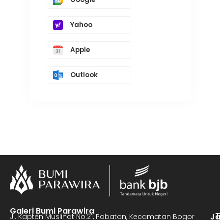
Yahoo
Apple
Outlook
Galeri Bumi Parawira
J
Jl. Kapten Muslihat No.21, Pabaton, Kecamatan Bogor