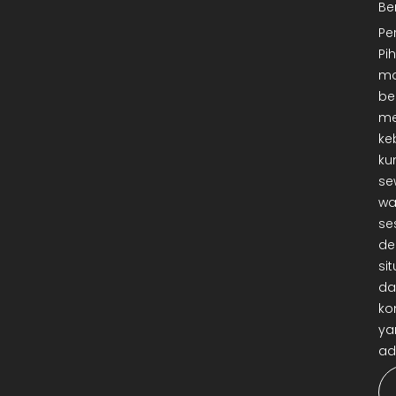
Be
Pe
Pi
ma
be
me
ke
ku
se
wa
se
de
sit
da
ko
ya
ad