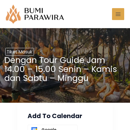
Lewati
Mai
ke
Men
konten
Tiket Masuk
Dengan Tour Guide Jam
14.00 – 15.00 Senin – Kamis
dan Sabtu – Minggu
Add To Calendar
Google