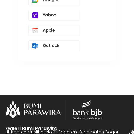
Yahoo
Apple
Outlook
Galeri Bumi Parawira
J
Jl. Kapten Muslihat No.21, Pabaton, Kecamatan Bogor