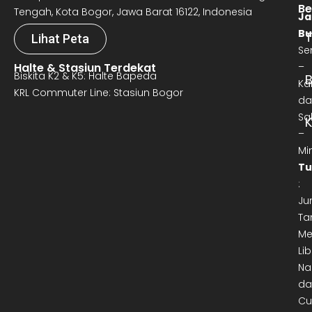
Be
Tengah, Kota Bogor, Jawa Barat 16122, Indonesia
Ja
Bu
T
Lihat Peta
Se
Halte & Stasiun Terdekat
–
Biskita K2 & K5: Halte Bapeda
B
Ka
KRL Commuter Line: Stasiun Bogor
da
Sa
–
Mi
Tu
:
Ju
Ta
Me
Lib
Na
da
Cu