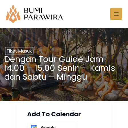
Lewati
Mai
ke
Men
konten
Tiket Masuk
Dengan Tour Guide Jam
14.00 – 15.00 Senin – Kamis
dan Sabtu – Minggu
Add To Calendar
Google