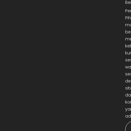
Be
Pe
Pi
ma
be
me
ke
ku
se
wa
se
de
sit
da
ko
ya
ad