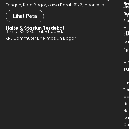
Be
Tengah, Kota Bogor, Jawa Barat 16122, Indonesia
Ja
Bu
T
Lihat Peta
Se
Halte & Stasiun Terdekat
–
Biskita K2 & K5: Halte Bapeda
B
Ka
KRL Commuter Line: Stasiun Bogor
da
Sa
–
Mi
Tu
:
Ju
Ta
Me
Lib
Na
da
Cu