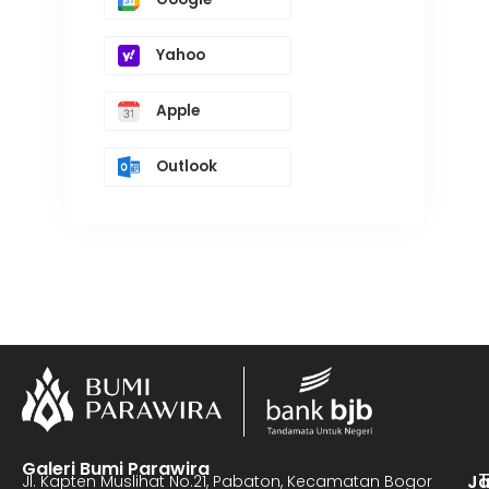
Yahoo
Apple
Outlook
Galeri Bumi Parawira
J
Jl. Kapten Muslihat No.21, Pabaton, Kecamatan Bogor