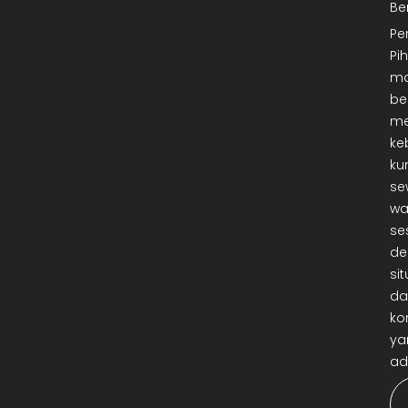
Be
Pe
Pi
ma
be
me
ke
ku
se
wa
se
de
sit
da
ko
ya
ad