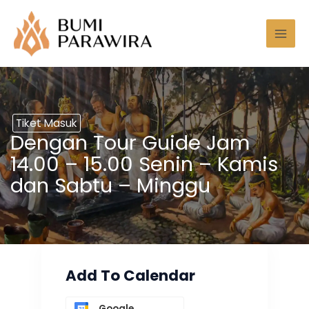
Lewati
Mai
ke
Men
konten
Tiket Masuk
Dengan Tour Guide Jam
14.00 – 15.00 Senin – Kamis
dan Sabtu – Minggu
Add To Calendar
Google