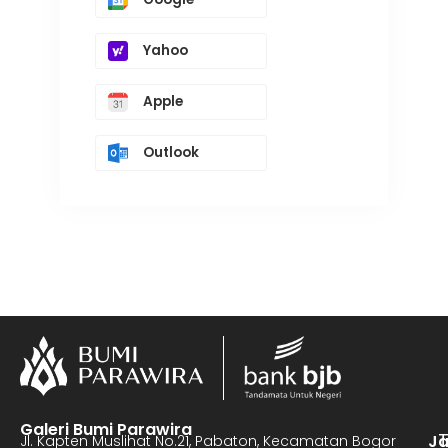
Yahoo
Apple
Outlook
Galeri Bumi Parawira
J
Jl. Kapten Muslihat No.21, Pabaton, Kecamatan Bogor