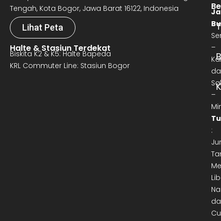
Be
Tengah, Kota Bogor, Jawa Barat 16122, Indonesia
Ja
Bu
T
Lihat Peta
Se
Halte & Stasiun Terdekat
–
Biskita K2 & K5: Halte Bapeda
B
Ka
KRL Commuter Line: Stasiun Bogor
da
Sa
–
Mi
Tu
:
Ju
Ta
Me
Lib
Na
da
Cu