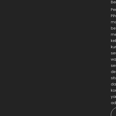
Be
Pe
Pi
ma
be
me
ke
ku
se
wa
se
de
sit
da
ko
ya
ad