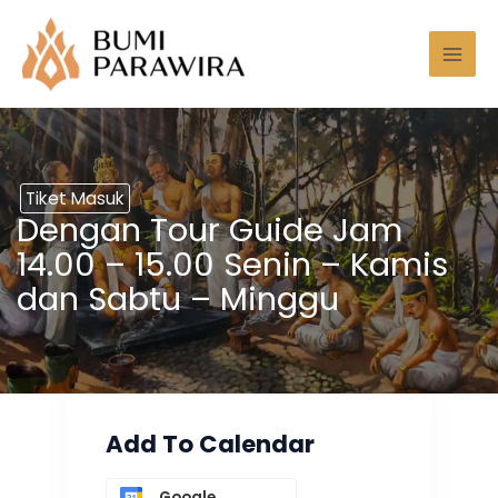
Lewati
Mai
ke
Men
konten
Tiket Masuk
Dengan Tour Guide Jam
14.00 – 15.00 Senin – Kamis
dan Sabtu – Minggu
Add To Calendar
Google