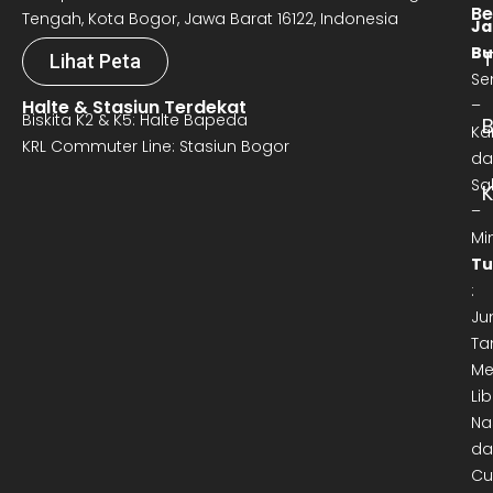
Be
Tengah, Kota Bogor, Jawa Barat 16122, Indonesia
Ja
Bu
T
Lihat Peta
Se
Halte & Stasiun Terdekat
–
Biskita K2 & K5: Halte Bapeda
B
Ka
KRL Commuter Line: Stasiun Bogor
da
Sa
–
Mi
Tu
:
Ju
Ta
Me
Lib
Na
da
Cu