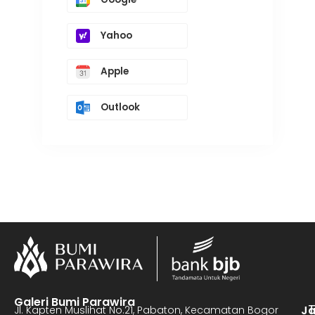
Yahoo
Apple
Outlook
Galeri Bumi Parawira
J
Jl. Kapten Muslihat No.21, Pabaton, Kecamatan Bogor