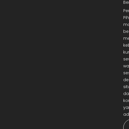
Be
Pe
Pi
ma
be
me
ke
ku
se
wa
se
de
sit
da
ko
ya
ad