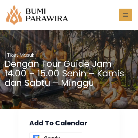
Lewati
Mai
ke
Men
konten
Tiket Masuk
Dengan Tour Guide Jam
14.00 – 15.00 Senin – Kamis
dan Sabtu – Minggu
Add To Calendar
Google