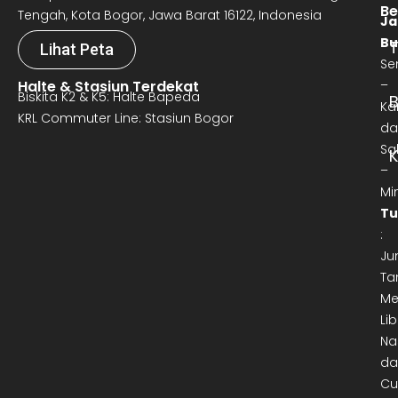
Be
Tengah, Kota Bogor, Jawa Barat 16122, Indonesia
Ja
Bu
T
Lihat Peta
Se
Halte & Stasiun Terdekat
–
Biskita K2 & K5: Halte Bapeda
B
Ka
KRL Commuter Line: Stasiun Bogor
da
Sa
–
Mi
Tu
:
Ju
Ta
Me
Lib
Na
da
Cu