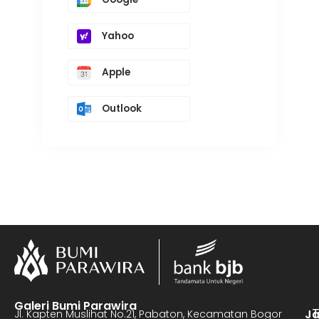
Yahoo
Apple
Outlook
Galeri Bumi Parawira
J
Jl. Kapten Muslihat No.21, Pabaton, Kecamatan Bogor