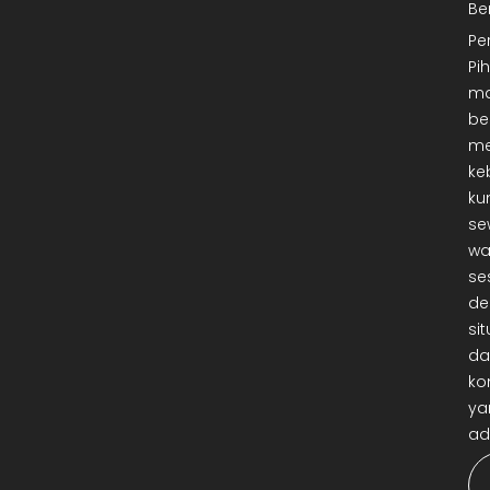
Be
Pe
Pi
ma
be
me
ke
ku
se
wa
se
de
sit
da
ko
ya
ad