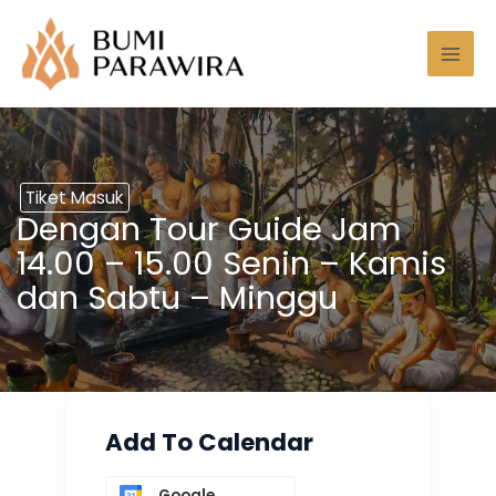
Lewati
Mai
ke
Men
konten
Tiket Masuk
Dengan Tour Guide Jam
14.00 – 15.00 Senin – Kamis
dan Sabtu – Minggu
Add To Calendar
Google