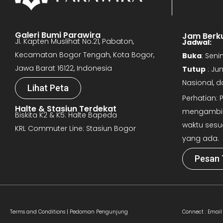
Galeri Bumi Parawira
Jam Berk
Jl. Kapten Muslihat No.21, Pabaton,
Jadwal:
Kecamatan Bogor Tengah, Kota Bogor,
Buka
: Sen
Jawa Barat 16122, Indonesia
Tutup
: Ju
Nasional, 
Lihat Peta
Perhatian:
Halte & Stasiun Terdekat
mengambil 
Biskita K2 & K5: Halte Bapeda
waktu sesu
KRL Commuter Line: Stasiun Bogor
yang ada.
Pesan 
Terms and Conditions |
Pedoman Pengunjung
Connect :
Email