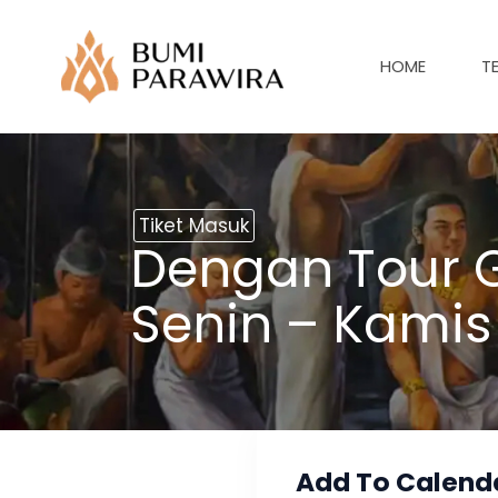
Lewati
ke
HOME
T
konten
Tiket Masuk
Dengan Tour G
Senin – Kamis
Add To Calend