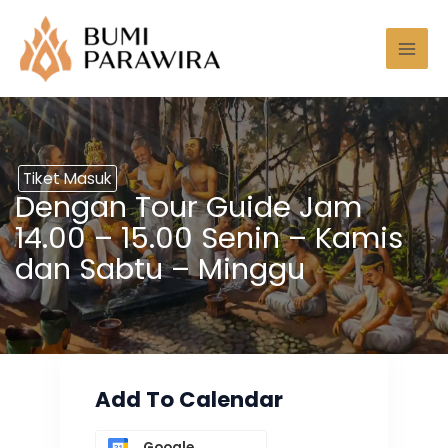
Lewati
Mai
ke
Men
konten
Tiket Masuk
Dengan Tour Guide Jam
14.00 – 15.00 Senin – Kamis
dan Sabtu – Minggu
Add To Calendar
Google