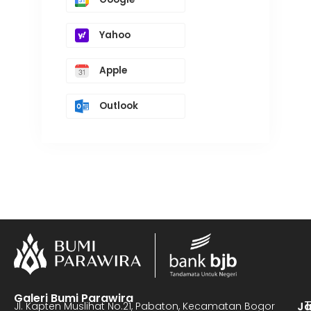
Yahoo
Apple
Outlook
Galeri Bumi Parawira
J
Jl. Kapten Muslihat No.21, Pabaton, Kecamatan Bogor