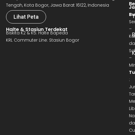
Be
Tengah, Kota Bogor, Jawa Barat 16122, Indonesia
Ja
Bu
T
Lihat Peta
Se
Halte & Stasiun Terdekat
–
Biskita K2 & K5: Halte Bapeda
B
Ka
KRL Commuter Line: Stasiun Bogor
da
Sa
–
Mi
Tu
:
Ju
Ta
Me
Lib
Na
da
Cu