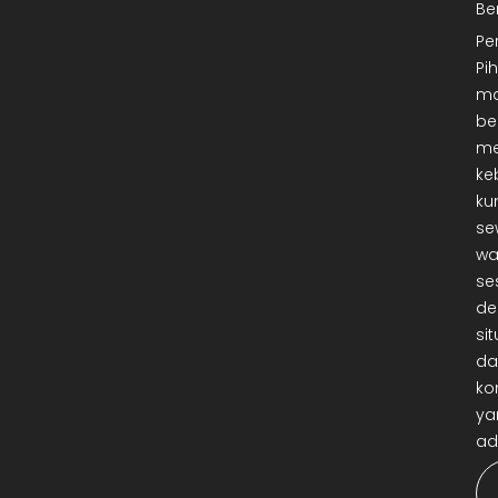
Be
Pe
Pi
ma
be
me
ke
ku
se
wa
se
de
sit
da
ko
ya
ad