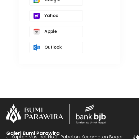
Yahoo
Apple
Outlook
Galeri Bumi Parawira
J
Jl. Kapten Muslihat No.21, Pabaton, Kecamatan Bogor