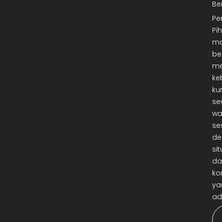
Be
Pe
Pi
ma
be
me
ke
ku
se
wa
se
de
sit
da
ko
ya
ad