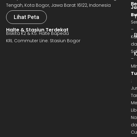
Be
Tengah, Kota Bogor, Jawa Barat 16122, Indonesia
Ja
Bu
T
Lihat Peta
Se
Halte & Stasiun Terdekat
–
Biskita K2 & K5: Halte Bapeda
B
Ka
KRL Commuter Line: Stasiun Bogor
da
Sa
–
Mi
Tu
:
Ju
Ta
Me
Lib
Na
da
Cu