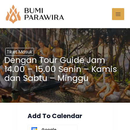
Lewati
Mai
ke
Men
konten
Tiket Masuk
Dengan Tour Guide Jam
14.00 – 15.00 Senin – Kamis
dan Sabtu – Minggu
Add To Calendar
Google