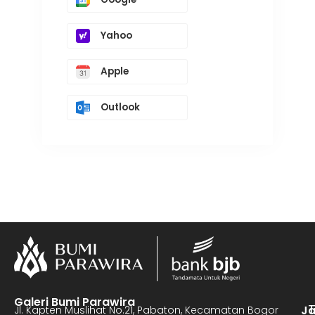
Yahoo
Apple
Outlook
Galeri Bumi Parawira
J
Jl. Kapten Muslihat No.21, Pabaton, Kecamatan Bogor