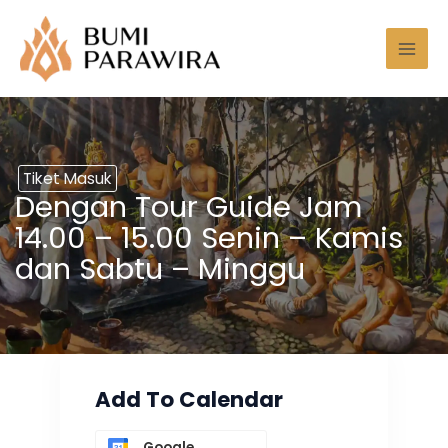
Lewati
Mai
ke
Men
konten
Tiket Masuk
Dengan Tour Guide Jam
14.00 – 15.00 Senin – Kamis
dan Sabtu – Minggu
Add To Calendar
Google