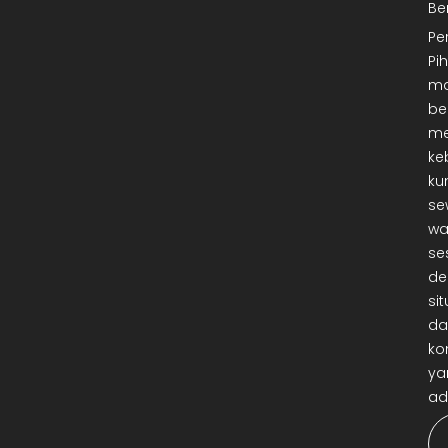
Be
Pe
Pi
ma
be
me
ke
ku
se
wa
se
de
sit
da
ko
ya
ad