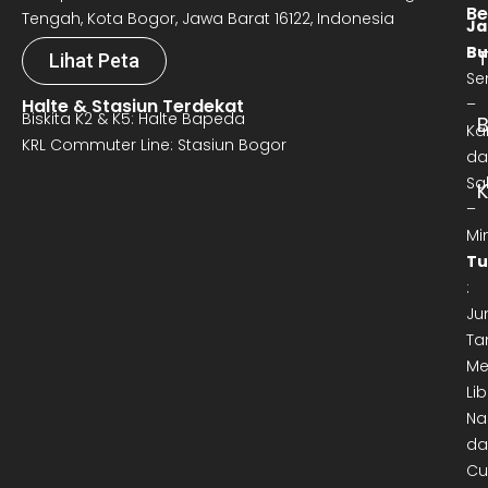
Be
Tengah, Kota Bogor, Jawa Barat 16122, Indonesia
Ja
Bu
T
Lihat Peta
Se
Halte & Stasiun Terdekat
–
Biskita K2 & K5: Halte Bapeda
B
Ka
KRL Commuter Line: Stasiun Bogor
da
Sa
–
Mi
Tu
:
Ju
Ta
Me
Lib
Na
da
Cu