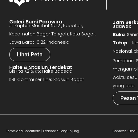
Galeri Bumi Parawira
Jam Berk
Jl. Kapten Muslihat No.21, Pabaton,
Jadwal:
Kecamatan Bogor Tengah, Kota Bogor,
Buka
: Sen
Jawa Barat 16122, Indonesia
Tutup
: Ju
Nasional, 
Lihat Peta
Perhatian:
Halte & Stasiun Terdekat
mengambil 
Biskita K2 & K5: Halte Bapeda
waktu sesu
KRL Commuter Line: Stasiun Bogor
yang ada.
Pesan 
Terms and Conditions |
Pedoman Pengunjung
Connect :
Email