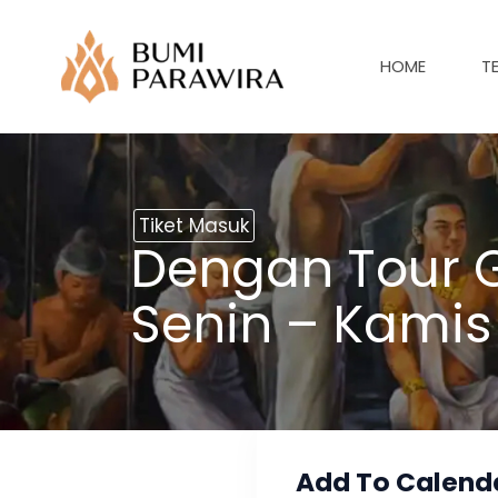
Lewati
ke
HOME
T
konten
Tiket Masuk
Dengan Tour G
Senin – Kamis
Add To Calend