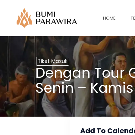
Lewati
ke
HOME
T
konten
Tiket Masuk
Dengan Tour G
Senin – Kamis
Add To Calend