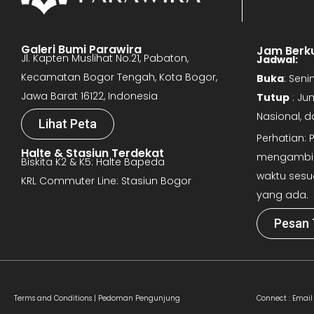
Galeri Bumi Parawira
Jam Berk
Jl. Kapten Muslihat No.21, Pabaton,
Jadwal:
Kecamatan Bogor Tengah, Kota Bogor,
Buka
: Sen
Jawa Barat 16122, Indonesia
Tutup
: Ju
Nasional, 
Lihat Peta
Perhatian:
Halte & Stasiun Terdekat
mengambil 
Biskita K2 & K5: Halte Bapeda
waktu sesu
KRL Commuter Line: Stasiun Bogor
yang ada.
Pesan 
Terms and Conditions |
Pedoman Pengunjung
Connect :
Email