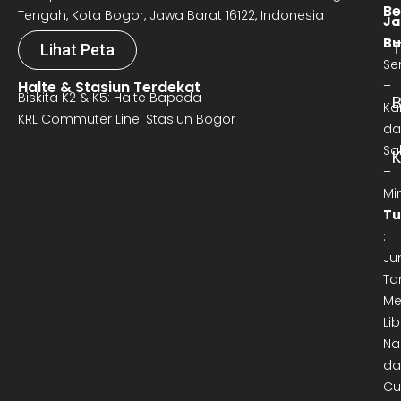
Be
Tengah, Kota Bogor, Jawa Barat 16122, Indonesia
Ja
Bu
T
Lihat Peta
Se
Halte & Stasiun Terdekat
–
Biskita K2 & K5: Halte Bapeda
B
Ka
KRL Commuter Line: Stasiun Bogor
da
Sa
–
Mi
Tu
:
Ju
Ta
Me
Lib
Na
da
Cu