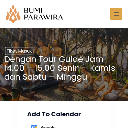
Lewati
Mai
ke
Men
konten
Tiket Masuk
Dengan Tour Guide Jam
14.00 – 15.00 Senin – Kamis
dan Sabtu – Minggu
Add To Calendar
Google