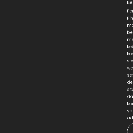
Be
Pe
Pi
ma
be
me
ke
ku
se
wa
se
de
sit
da
ko
ya
ad