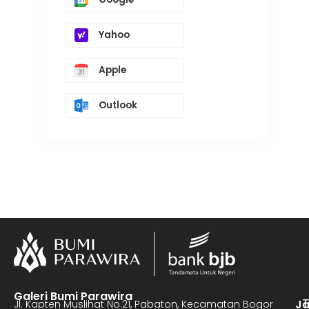
Yahoo
Apple
Outlook
Galeri Bumi Parawira
J
Jl. Kapten Muslihat No.21, Pabaton, Kecamatan Bogor