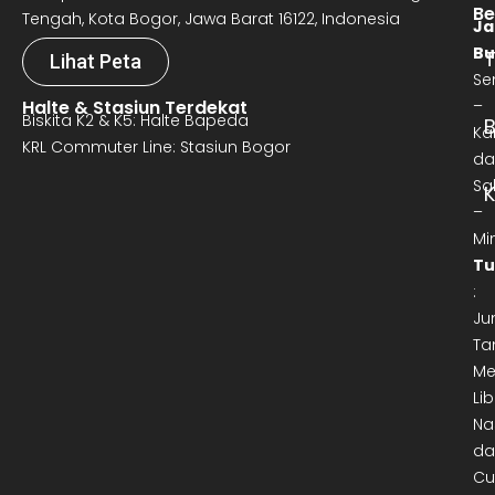
Be
Tengah, Kota Bogor, Jawa Barat 16122, Indonesia
Ja
Bu
T
Lihat Peta
Se
Halte & Stasiun Terdekat
–
Biskita K2 & K5: Halte Bapeda
B
Ka
KRL Commuter Line: Stasiun Bogor
da
Sa
–
Mi
Tu
:
Ju
Ta
Me
Lib
Na
da
Cu