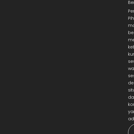
Be
Pe
Pi
ma
be
me
ke
ku
se
wa
se
de
sit
da
ko
ya
ad