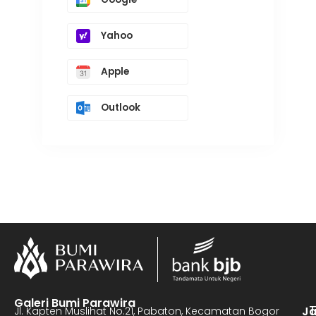
Yahoo
Apple
Outlook
Galeri Bumi Parawira
J
Jl. Kapten Muslihat No.21, Pabaton, Kecamatan Bogor