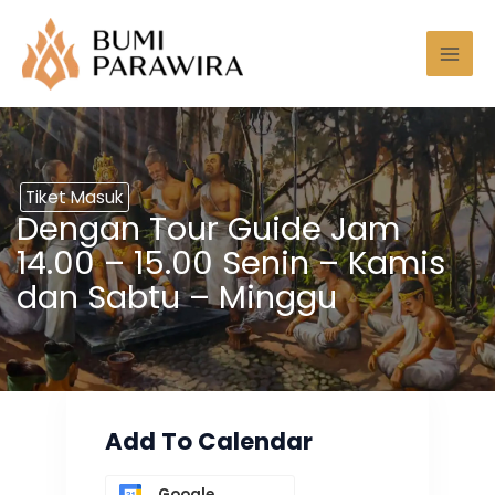
Lewati
Mai
ke
Men
konten
Tiket Masuk
Dengan Tour Guide Jam
14.00 – 15.00 Senin – Kamis
dan Sabtu – Minggu
Add To Calendar
Google