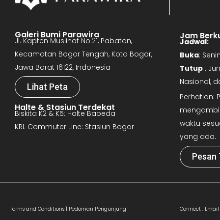
Galeri Bumi Parawira
Jam Berk
Jl. Kapten Muslihat No.21, Pabaton,
Jadwal:
Kecamatan Bogor Tengah, Kota Bogor,
Buka
: Sen
Jawa Barat 16122, Indonesia
Tutup
: Ju
Nasional, 
Lihat Peta
Perhatian:
Halte & Stasiun Terdekat
mengambil 
Biskita K2 & K5: Halte Bapeda
waktu sesu
KRL Commuter Line: Stasiun Bogor
yang ada.
Pesan 
Terms and Conditions |
Pedoman Pengunjung
Connect :
Email