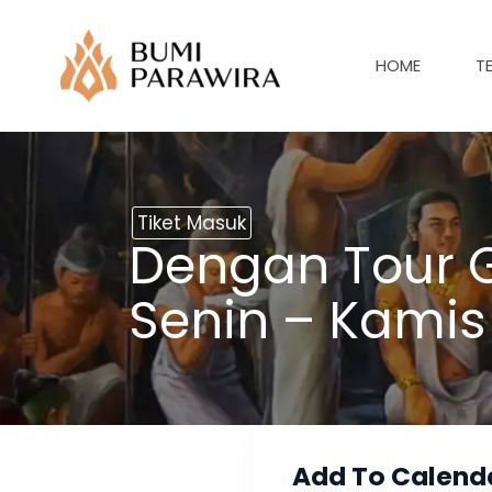
Lewati
ke
HOME
T
konten
Tiket Masuk
Dengan Tour G
Senin – Kamis
Add To Calend