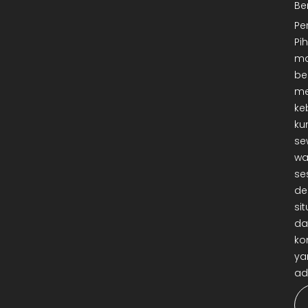
Be
Pe
Pi
ma
be
me
ke
ku
se
wa
se
de
sit
da
ko
ya
ad