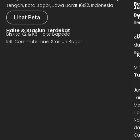
Be
Tengah, Kota Bogor, Jawa Barat 16122, Indonesia
Ja
Bu
T
Lihat Peta
Se
Halte & Stasiun Terdekat
–
Biskita K2 & K5: Halte Bapeda
B
Ka
KRL Commuter Line: Stasiun Bogor
da
Sa
–
Mi
Tu
:
Ju
Ta
Me
Lib
Na
da
Cu