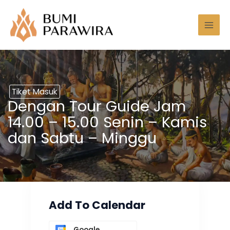
Lewati
Mai
ke
Men
konten
Tiket Masuk
Dengan Tour Guide Jam
14.00 – 15.00 Senin – Kamis
dan Sabtu – Minggu
Add To Calendar
Google