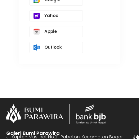
Yahoo
Apple
Outlook
Galeri Bumi Parawira
J
Jl. Kapten Muslihat No.21, Pabaton, Kecamatan Bogor