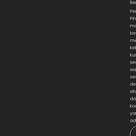
Be
Pe
Pi
ma
be
me
ke
ku
se
wa
se
de
sit
da
ko
ya
ad