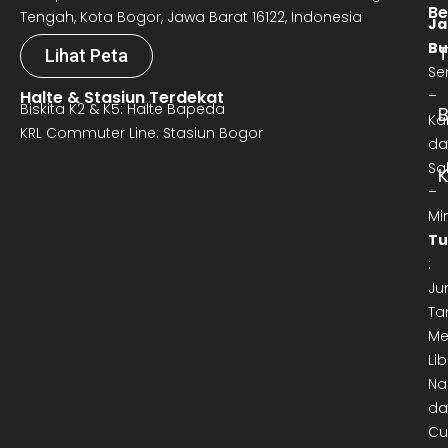
Be
Tengah, Kota Bogor, Jawa Barat 16122, Indonesia
Ja
Bu
T
Lihat Peta
Se
Halte & Stasiun Terdekat
–
Biskita K2 & K5: Halte Bapeda
B
Ka
KRL Commuter Line: Stasiun Bogor
da
Sa
–
Mi
Tu
:
Ju
Ta
Me
Lib
Na
da
Cu