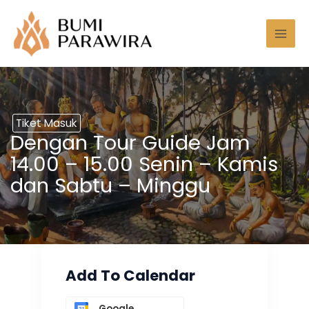
Lewati
Mai
ke
Men
konten
Tiket Masuk
Dengan Tour Guide Jam
14.00 – 15.00 Senin – Kamis
dan Sabtu – Minggu
Add To Calendar
Google