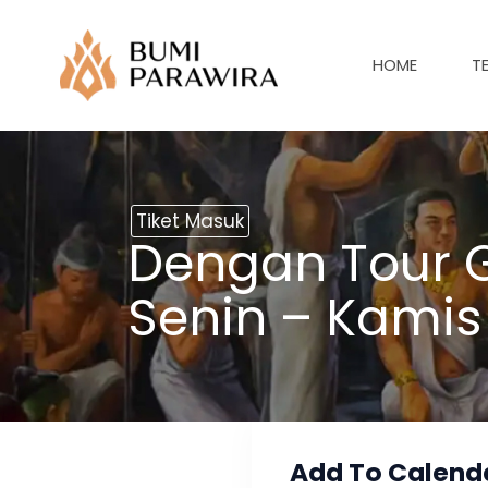
Lewati
ke
HOME
T
konten
Tiket Masuk
Dengan Tour G
Senin – Kamis
Add To Calend