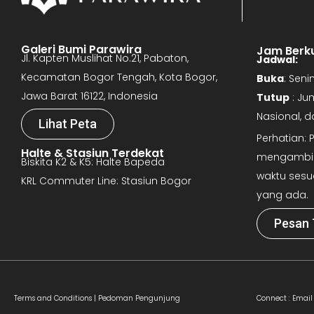
Galeri Bumi Parawira
Jam Berk
Jl. Kapten Muslihat No.21, Pabaton,
Jadwal:
Kecamatan Bogor Tengah, Kota Bogor,
Buka
: Sen
Jawa Barat 16122, Indonesia
Tutup
: Ju
Nasional, 
Lihat Peta
Perhatian:
Halte & Stasiun Terdekat
mengambil 
Biskita K2 & K5: Halte Bapeda
waktu sesu
KRL Commuter Line: Stasiun Bogor
yang ada.
Pesan 
Terms and Conditions |
Pedoman Pengunjung
Connect :
Email