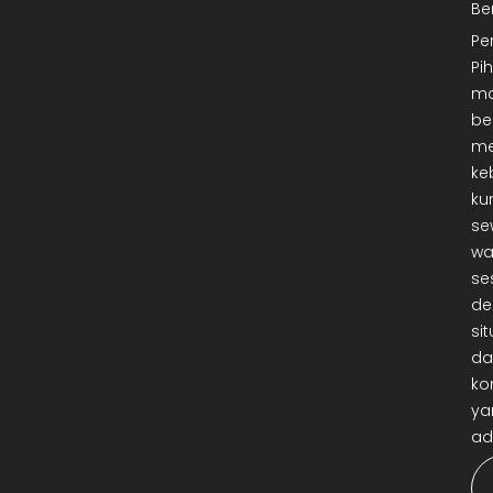
Be
Pe
Pi
ma
be
me
ke
ku
se
wa
se
de
sit
da
ko
ya
ad