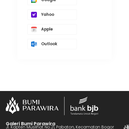
Yahoo
Apple
Outlook
Galeri Bumi Parawira
J
Jl. Kapten Muslihat No.21, Pabaton, Kecamatan Bogor