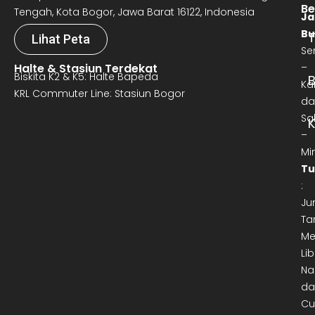
Be
Tengah, Kota Bogor, Jawa Barat 16122, Indonesia
Ja
Bu
T
Lihat Peta
Se
Halte & Stasiun Terdekat
–
Biskita K2 & K5: Halte Bapeda
B
Ka
KRL Commuter Line: Stasiun Bogor
da
Sa
–
Mi
Tu
:
Ju
Ta
Me
Lib
Na
da
Cu