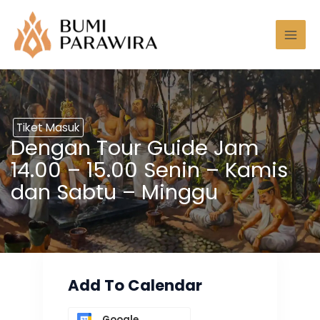
Lewati
Mai
ke
Men
konten
Tiket Masuk
Dengan Tour Guide Jam
14.00 – 15.00 Senin – Kamis
dan Sabtu – Minggu
Add To Calendar
Google