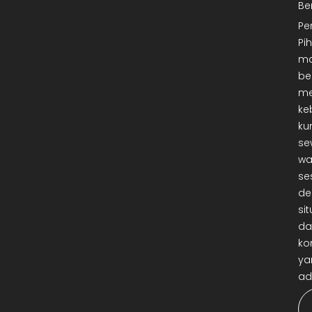
Be
Pe
Pi
ma
be
me
ke
ku
se
wa
se
de
sit
da
ko
ya
ad