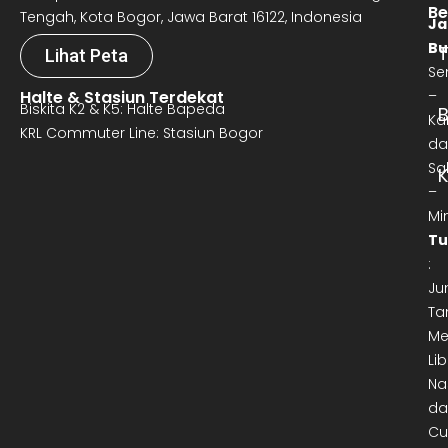
Be
Tengah, Kota Bogor, Jawa Barat 16122, Indonesia
Ja
Bu
T
Lihat Peta
Se
Halte & Stasiun Terdekat
–
Biskita K2 & K5: Halte Bapeda
B
Ka
KRL Commuter Line: Stasiun Bogor
da
Sa
–
Mi
Tu
:
Ju
Ta
Me
Lib
Na
da
Cu