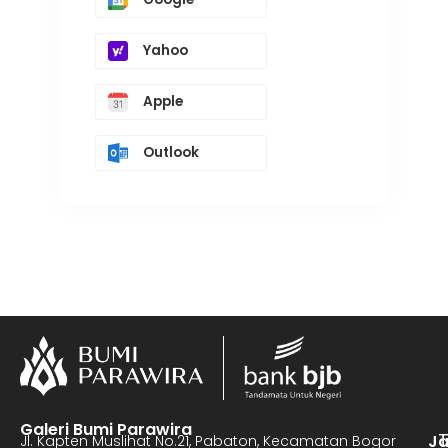
Yahoo
Apple
Outlook
Galeri Bumi Parawira
J
Jl. Kapten Muslihat No.21, Pabaton, Kecamatan Bogor