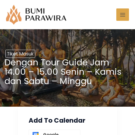
Lewati
Mai
ke
Men
konten
Tiket Masuk
Dengan Tour Guide Jam
14.00 – 15.00 Senin – Kamis
dan Sabtu – Minggu
Add To Calendar
Google