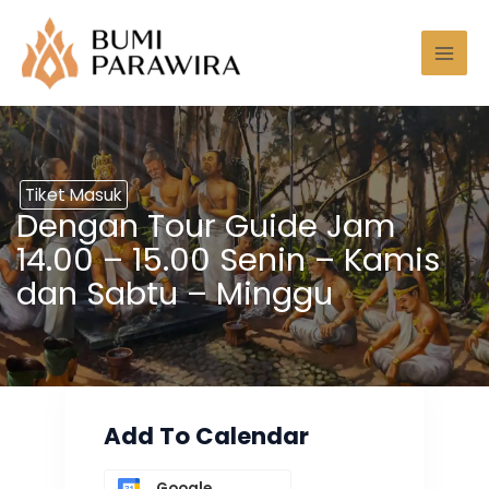
Lewati
Mai
ke
Men
konten
Tiket Masuk
Dengan Tour Guide Jam
14.00 – 15.00 Senin – Kamis
dan Sabtu – Minggu
Add To Calendar
Google