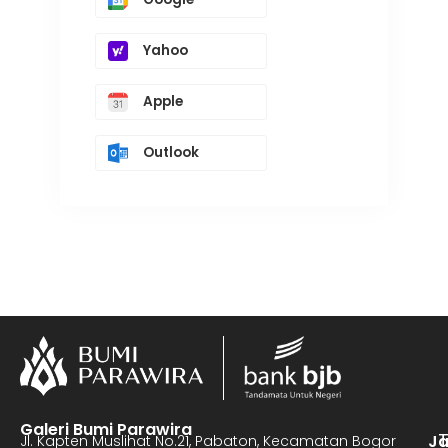
Yahoo
Apple
Outlook
Galeri Bumi Parawira
J
Jl. Kapten Muslihat No.21, Pabaton, Kecamatan Bogor