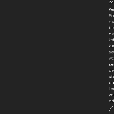
Be
Pe
Pi
ma
be
me
ke
ku
se
wa
se
de
sit
da
ko
ya
ad