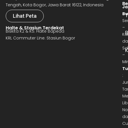
Be
Tengah, Kota Bogor, Jawa Barat 16122, Indonesia
Ja
Bu
T
Lihat Peta
Se
Halte & Stasiun Terdekat
–
Biskita K2 & K5: Halte Bapeda
B
Ka
KRL Commuter Line: Stasiun Bogor
da
Sa
–
Mi
Tu
:
Ju
Ta
Me
Lib
Na
da
Cu