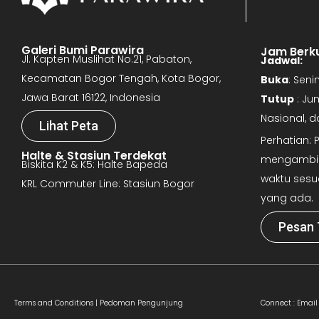
Galeri Bumi Parawira
Jam Berk
Jl. Kapten Muslihat No.21, Pabaton,
Jadwal:
Kecamatan Bogor Tengah, Kota Bogor,
Buka
: Sen
Jawa Barat 16122, Indonesia
Tutup
: Ju
Nasional, 
Lihat Peta
Perhatian:
Halte & Stasiun Terdekat
mengambil 
Biskita K2 & K5: Halte Bapeda
waktu sesu
KRL Commuter Line: Stasiun Bogor
yang ada.
Pesan 
Terms and Conditions |
Pedoman Pengunjung
Connect :
Email