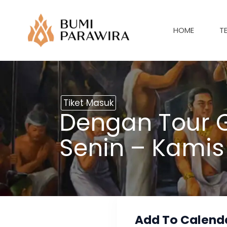
Lewati
ke
HOME
T
konten
Tiket Masuk
Dengan Tour G
Senin – Kamis
Add To Calend