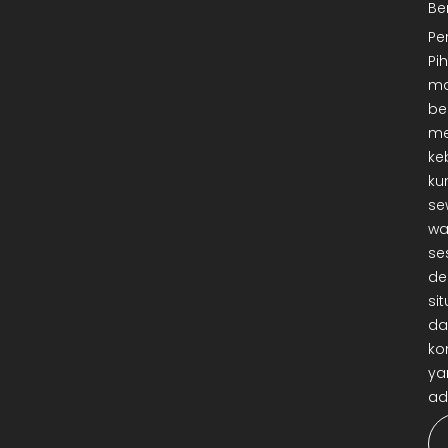
Be
Pe
Pi
ma
be
me
ke
ku
se
wa
se
de
sit
da
ko
ya
ad