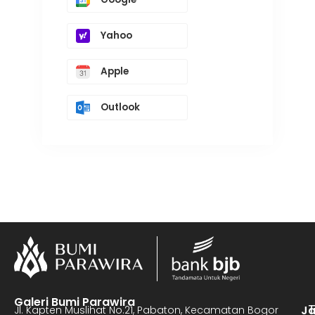
Yahoo
Apple
Outlook
Galeri Bumi Parawira
J
Jl. Kapten Muslihat No.21, Pabaton, Kecamatan Bogor