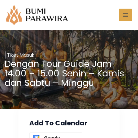
Lewati
Mai
ke
Men
konten
Tiket Masuk
Dengan Tour Guide Jam
14.00 – 15.00 Senin – Kamis
dan Sabtu – Minggu
Add To Calendar
Google