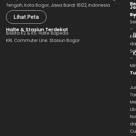
Be
Tengah, Kota Bogor, Jawa Barat 16122, Indonesia
Ja
Bu
T
Lihat Peta
Se
Halte & Stasiun Terdekat
–
Biskita K2 & K5: Halte Bapeda
B
Ka
KRL Commuter Line: Stasiun Bogor
da
Sa
–
Mi
Tu
:
Ju
Ta
Me
Lib
Na
da
Cu