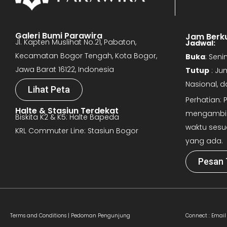
Galeri Bumi Parawira
Jam Berk
Jl. Kapten Muslihat No.21, Pabaton,
Jadwal:
Kecamatan Bogor Tengah, Kota Bogor,
Buka
: Sen
Jawa Barat 16122, Indonesia
Tutup
: Ju
Nasional, 
Lihat Peta
Perhatian:
Halte & Stasiun Terdekat
mengambil 
Biskita K2 & K5: Halte Bapeda
waktu sesu
KRL Commuter Line: Stasiun Bogor
yang ada.
Pesan 
Terms and Conditions |
Pedoman Pengunjung
Connect :
Email