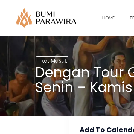
Lewati
ke
HOME
T
konten
Tiket Masuk
Dengan Tour G
Senin – Kamis
Add To Calend