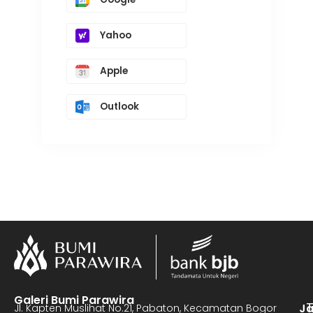
Yahoo
Apple
Outlook
Galeri Bumi Parawira
J
Jl. Kapten Muslihat No.21, Pabaton, Kecamatan Bogor