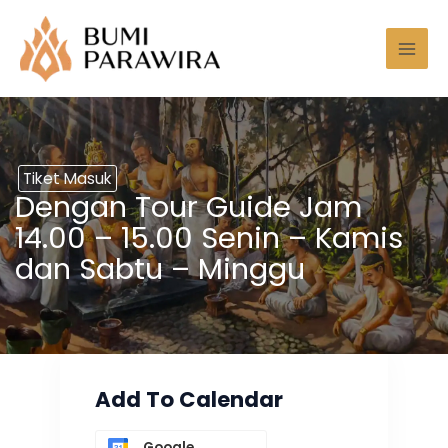
Lewati
Mai
ke
Men
konten
Tiket Masuk
Dengan Tour Guide Jam
14.00 – 15.00 Senin – Kamis
dan Sabtu – Minggu
Add To Calendar
Google