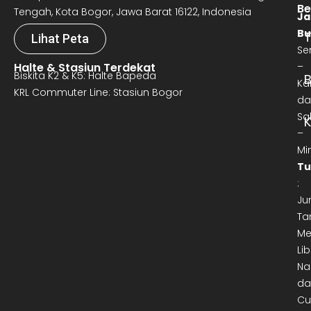
Be
Tengah, Kota Bogor, Jawa Barat 16122, Indonesia
Ja
Bu
T
Lihat Peta
Se
Halte & Stasiun Terdekat
–
Biskita K2 & K5: Halte Bapeda
B
Ka
KRL Commuter Line: Stasiun Bogor
da
Sa
–
Mi
Tu
:
Ju
Ta
Me
Lib
Na
da
Cu