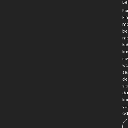
Be
Pe
Pi
ma
be
me
ke
ku
se
wa
se
de
sit
da
ko
ya
ad