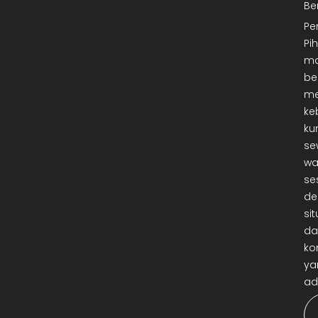
Be
Pe
Pi
ma
be
me
ke
ku
se
wa
se
de
sit
da
ko
ya
ad