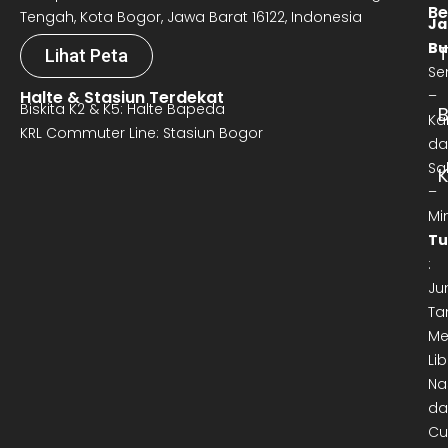
Be
Tengah, Kota Bogor, Jawa Barat 16122, Indonesia
Ja
Bu
T
Lihat Peta
Se
Halte & Stasiun Terdekat
–
Biskita K2 & K5: Halte Bapeda
B
Ka
KRL Commuter Line: Stasiun Bogor
da
Sa
–
Mi
Tu
:
Ju
Ta
Me
Lib
Na
da
Cu