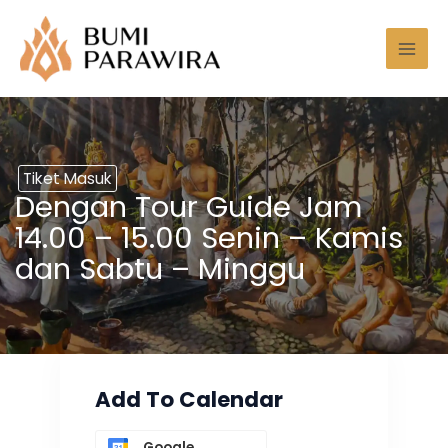
Lewati
Mai
ke
Men
konten
Tiket Masuk
Dengan Tour Guide Jam
14.00 – 15.00 Senin – Kamis
dan Sabtu – Minggu
Add To Calendar
Google