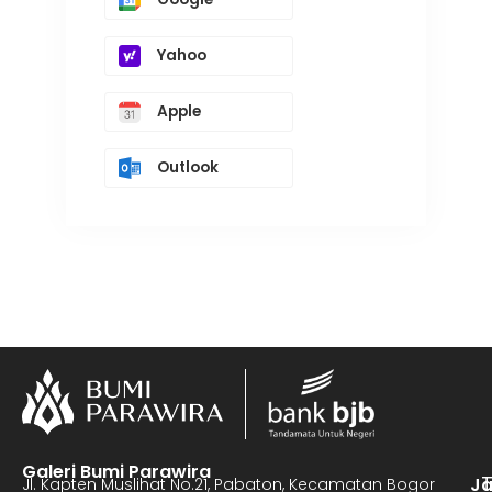
Yahoo
Apple
Outlook
Galeri Bumi Parawira
J
Jl. Kapten Muslihat No.21, Pabaton, Kecamatan Bogor