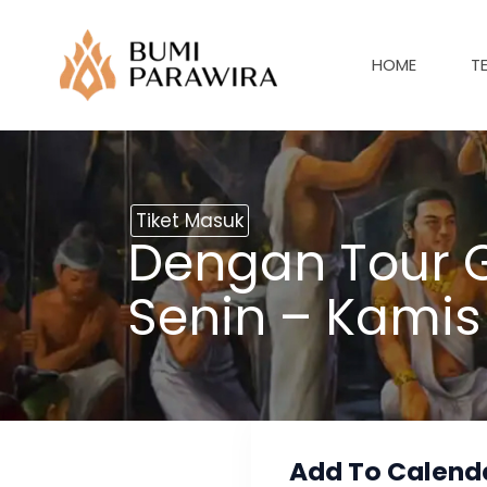
Lewati
ke
HOME
T
konten
Tiket Masuk
Dengan Tour G
Senin – Kamis
Add To Calend