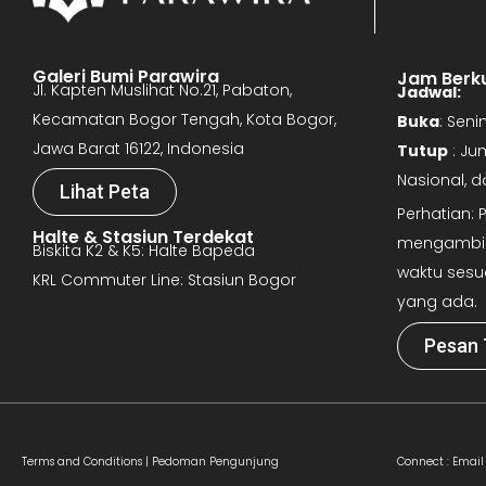
Galeri Bumi Parawira
Jam Berk
Jl. Kapten Muslihat No.21, Pabaton,
Jadwal:
Kecamatan Bogor Tengah, Kota Bogor,
Buka
: Sen
Jawa Barat 16122, Indonesia
Tutup
: Ju
Nasional, 
Lihat Peta
Perhatian:
Halte & Stasiun Terdekat
mengambil 
Biskita K2 & K5: Halte Bapeda
waktu sesu
KRL Commuter Line: Stasiun Bogor
yang ada.
Pesan 
Terms and Conditions |
Pedoman Pengunjung
Connect :
Email