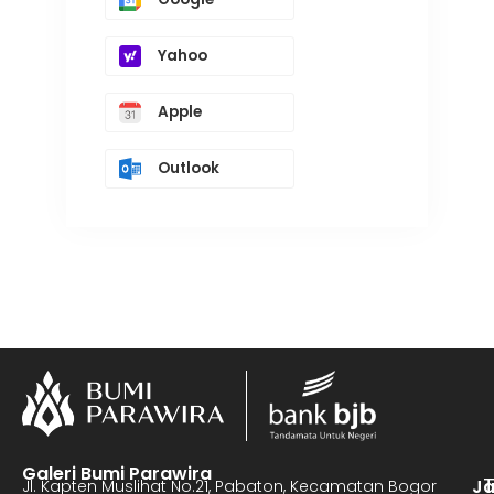
Yahoo
Apple
Outlook
Galeri Bumi Parawira
J
Jl. Kapten Muslihat No.21, Pabaton, Kecamatan Bogor