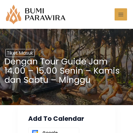
Lewati
Mai
ke
Men
konten
Tiket Masuk
Dengan Tour Guide Jam
14.00 – 15.00 Senin – Kamis
dan Sabtu – Minggu
Add To Calendar
Google