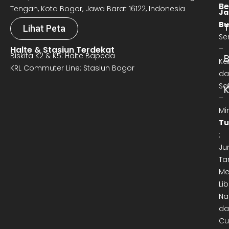
Be
Tengah, Kota Bogor, Jawa Barat 16122, Indonesia
Ja
Bu
T
Lihat Peta
Se
Halte & Stasiun Terdekat
–
Biskita K2 & K5: Halte Bapeda
B
Ka
KRL Commuter Line: Stasiun Bogor
da
Sa
–
Mi
Tu
:
Ju
Ta
Me
Lib
Na
da
Cu