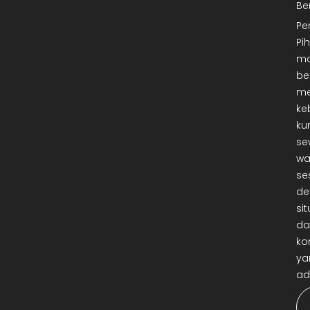
Be
Pe
Pi
ma
be
me
ke
ku
se
wa
se
de
sit
da
ko
ya
ad