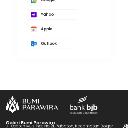
Yahoo
Apple
Outlook
Galeri Bumi Parawira
J
Jl. Kapten Muslihat No.21, Pabaton, Kecamatan Bogor