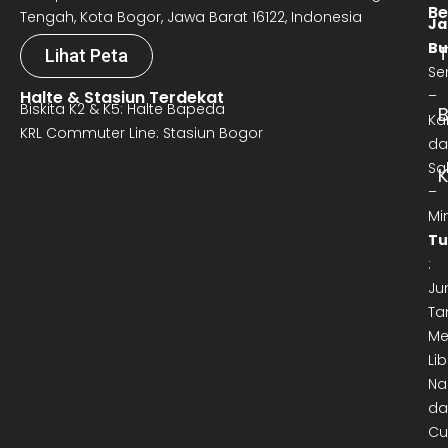
Be
Tengah, Kota Bogor, Jawa Barat 16122, Indonesia
Ja
Bu
T
Lihat Peta
Se
Halte & Stasiun Terdekat
–
Biskita K2 & K5: Halte Bapeda
B
Ka
KRL Commuter Line: Stasiun Bogor
da
Sa
–
Mi
Tu
:
Ju
Ta
Me
Lib
Na
da
Cu