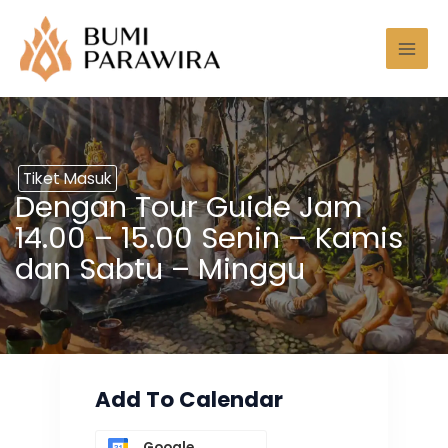
Lewati
Mai
ke
Men
konten
Tiket Masuk
Dengan Tour Guide Jam
14.00 – 15.00 Senin – Kamis
dan Sabtu – Minggu
Add To Calendar
Google