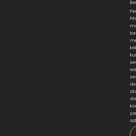
Be
Pe
Pi
ma
be
me
ke
ku
se
wa
se
de
sit
da
ko
ya
ad