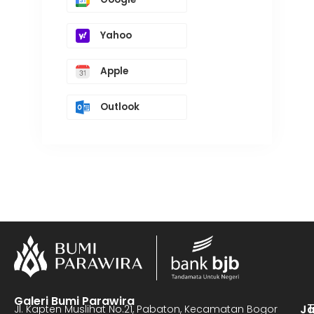
Yahoo
Apple
Outlook
Galeri Bumi Parawira
J
Jl. Kapten Muslihat No.21, Pabaton, Kecamatan Bogor