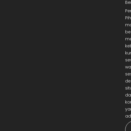
Be
Pe
Pi
ma
be
me
ke
ku
se
wa
se
de
sit
da
ko
ya
ad