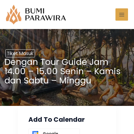
Lewati
Mai
ke
Men
konten
Tiket Masuk
Dengan Tour Guide Jam
14.00 – 15.00 Senin – Kamis
dan Sabtu – Minggu
Add To Calendar
Google