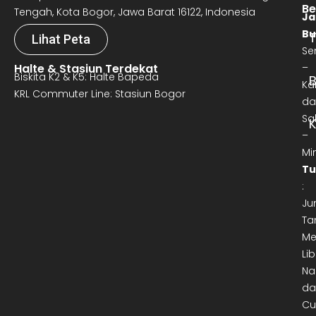
Be
Tengah, Kota Bogor, Jawa Barat 16122, Indonesia
Ja
Bu
T
Lihat Peta
Se
Halte & Stasiun Terdekat
–
Biskita K2 & K5: Halte Bapeda
B
Ka
KRL Commuter Line: Stasiun Bogor
da
Sa
–
Mi
Tu
:
Ju
Ta
Me
Lib
Na
da
Cu