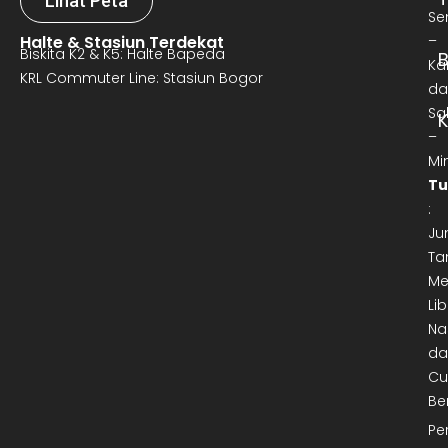
Lihat Peta
Se
Halte & Stasiun Terdekat
–
Biskita K2 & K5: Halte Bapeda
B
Ka
KRL Commuter Line: Stasiun Bogor
da
Sa
–
Mi
Tu
:
Ju
Ta
Me
Lib
Na
da
Cu
Be
Pe