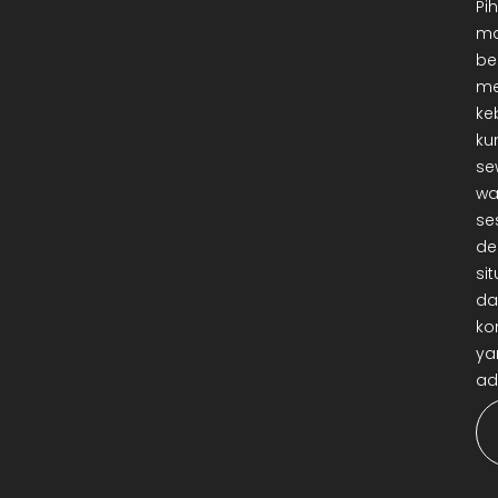
Pi
ma
be
me
ke
ku
se
wa
se
de
sit
da
ko
ya
ad