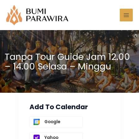
Lewati
Mai
ke
Men
konten
Tanpa Tour Guide Jam 12.00
– 14.00 Selasa – Minggu
Add To Calendar
Google
Yahoo